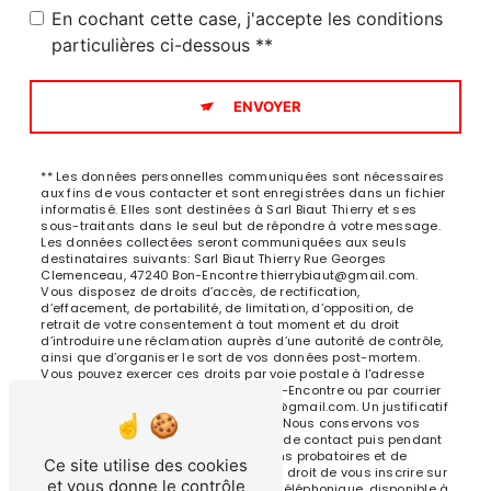
En cochant cette case, j'accepte les conditions
particulières ci-dessous **
ENVOYER
** Les données personnelles communiquées sont nécessaires
aux fins de vous contacter et sont enregistrées dans un fichier
informatisé. Elles sont destinées à Sarl Biaut Thierry et ses
sous-traitants dans le seul but de répondre à votre message.
Les données collectées seront communiquées aux seuls
destinataires suivants: Sarl Biaut Thierry Rue Georges
Clemenceau, 47240 Bon-Encontre thierrybiaut@gmail.com.
Vous disposez de droits d’accès, de rectification,
d’effacement, de portabilité, de limitation, d’opposition, de
retrait de votre consentement à tout moment et du droit
d’introduire une réclamation auprès d’une autorité de contrôle,
ainsi que d’organiser le sort de vos données post-mortem.
Vous pouvez exercer ces droits par voie postale à l'adresse
Rue Georges Clemenceau, 47240 Bon-Encontre ou par courrier
électronique à l'adresse thierrybiaut@gmail.com. Un justificatif
d'identité pourra vous être demandé. Nous conservons vos
données pendant la période de prise de contact puis pendant
la durée de prescription légale aux fins probatoires et de
Ce site utilise des cookies
gestion des contentieux. Vous avez le droit de vous inscrire sur
et vous donne le contrôle
la liste d'opposition au démarchage téléphonique, disponible à