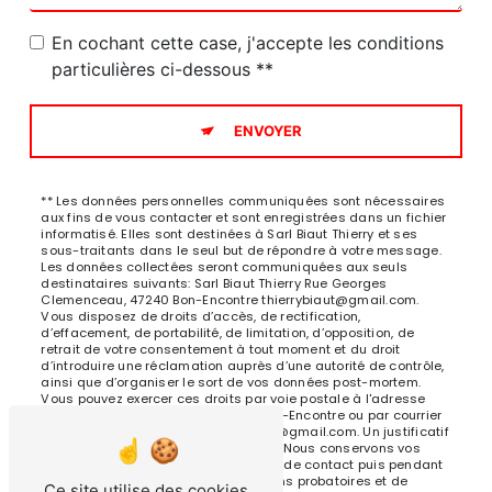
En cochant cette case, j'accepte les conditions
particulières ci-dessous **
ENVOYER
** Les données personnelles communiquées sont nécessaires
aux fins de vous contacter et sont enregistrées dans un fichier
informatisé. Elles sont destinées à Sarl Biaut Thierry et ses
sous-traitants dans le seul but de répondre à votre message.
Les données collectées seront communiquées aux seuls
destinataires suivants: Sarl Biaut Thierry Rue Georges
Clemenceau, 47240 Bon-Encontre thierrybiaut@gmail.com.
Vous disposez de droits d’accès, de rectification,
d’effacement, de portabilité, de limitation, d’opposition, de
retrait de votre consentement à tout moment et du droit
d’introduire une réclamation auprès d’une autorité de contrôle,
ainsi que d’organiser le sort de vos données post-mortem.
Vous pouvez exercer ces droits par voie postale à l'adresse
Rue Georges Clemenceau, 47240 Bon-Encontre ou par courrier
électronique à l'adresse thierrybiaut@gmail.com. Un justificatif
d'identité pourra vous être demandé. Nous conservons vos
données pendant la période de prise de contact puis pendant
la durée de prescription légale aux fins probatoires et de
Ce site utilise des cookies